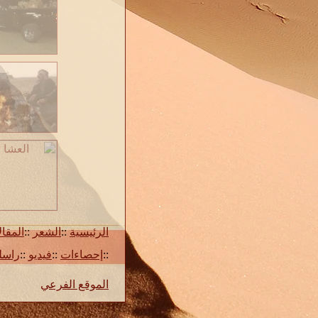
الرئيسية
::
الشعر
::
المقا
::
إحصاءات
::
فيديو
::
راسل
الموقع الفرعي