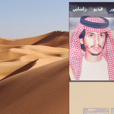
ر
فيديو
راسلني
|
|