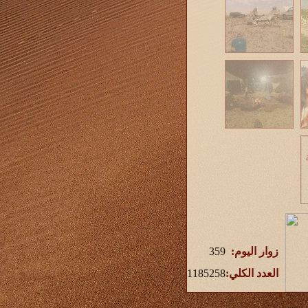
زوار اليوم:
359
العدد الكلي:
1185258